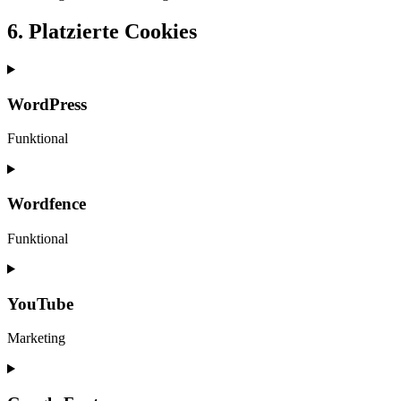
6. Platzierte Cookies
WordPress
Funktional
Consent
to
service
Wordfence
wordpress
Funktional
Consent
to
service
YouTube
wordfence
Marketing
Consent
to
service