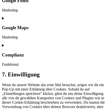
Google Fonts
youtube
Marketing
Consent
to
service
Google Maps
google-
fonts
Marketing
Consent
to
service
Complianz
google-
maps
Funktional
Consent
7. Einwilligung
to
service
Wenn du unsere Website das erste Mal besuchst, zeigen wir dir ein
complianz
Pop-Up mit einer Erklärung über Cookies. Sobald du auf
„Einstellungen speichern“ klickst, gibst du uns deine Einwilligung
alle von dir gewählten Kategorien von Cookies und Plugins wie in
dieser Cookie-Erklärung beschrieben zu verwenden. Du kannst die
Verwendung von Cookies über deinen Browser deaktivieren, aber