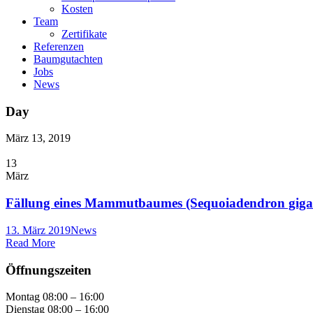
Kosten
Team
Zertifikate
Referenzen
Baumgutachten
Jobs
News
Day
März 13, 2019
13
März
Fällung eines Mammutbaumes (Sequoiadendron giga
13. März 2019
News
Read More
Öffnungszeiten
Montag 08:00 – 16:00
Dienstag 08:00 – 16:00